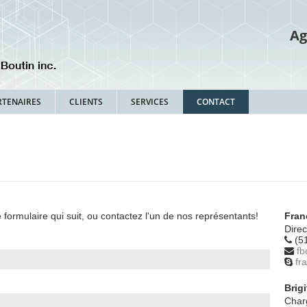
Ag
RTENAIRES
CLIENTS
SERVICES
CONTACT
e formulaire qui suit, ou contactez l'un de nos représentants!
Fran
Direc
(5
fb
fr
Brig
Char