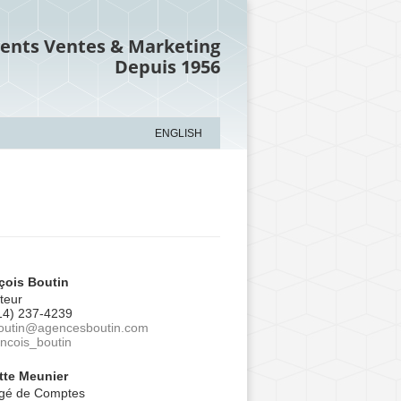
ents Ventes & Marketing
Depuis 1956
ENGLISH
çois Boutin
teur
14) 237-4239
outin@agencesboutin.com
ancois_boutin
itte Meunier
gé de Comptes