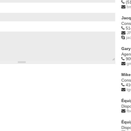
(5
b
Jacq
Cons
51
JP
ja
Gary
Agen
90
g
Mike
Cons
41
tg
Équi
Disp
fb
Équi
Disp