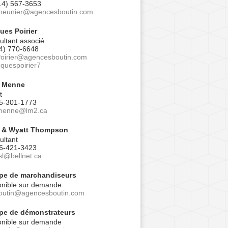
14) 567-3653
meunier@agencesboutin.com
ues Poirier
ultant associé
4) 770-6648
oirier@agencesboutin.com
cquespoirier7
 Menne
t
5-301-1773
menne@lm2.ca
 & Wyatt Thompson
ultant
6-421-3423
sl@bellnet.ca
pe de marchandiseurs
onible sur demande
outin@agencesboutin.com
pe de démonstrateurs
onible sur demande